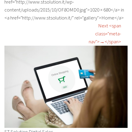
href="http://www.stsolution.it/wp-
content/uploads/2015/10/OF8OMD0.jpg">1020 × 680</a> in
<a href="http://www.stsolution.it/" rel="gallery">Home</a>
Next <span
class="meta-
nav">→</span>
ST Solution Digital Sales