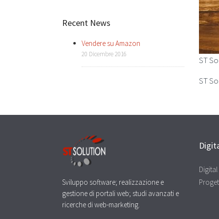
Recent News
Vendere su Amazon
20 Dicembre 2016
ST Sol
ST Sol
Digit
Digita
Sviluppo software; realizzazione e
Proget
gestione di portali web; studi avanzati e
ricerche di web-marketing.