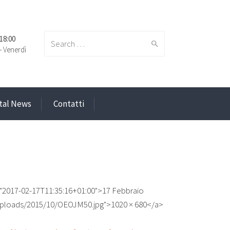
 18:00
Search
- Venerdì
ital News
Contatti
for:
="2017-02-17T11:35:16+01:00">17 Febbraio
/uploads/2015/10/OEOJM50.jpg">1020 × 680</a>