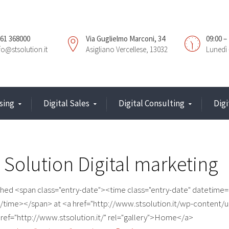
61 368000
Via Guglielmo Marconi, 34
09:00 –
fo@stsolution.it
Asigliano Vercellese, 13032
Lunedì 
sing
Digital Sales
Digital Consulting
Dig
 Solution Digital marketing
shed <span class="entry-date"><time class="entry-date" datetime
/time></span> at <a href="http://www.stsolution.it/wp-content
 href="http://www.stsolution.it/" rel="gallery">Home</a>