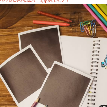
pan class="meta-nav">←</span> Previous