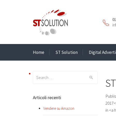
01
in
Home
ST Solution
Digital Adverti
Search
ST
for:
Publi
Articoli recenti
2017<
Vendere su Amazon
in <a