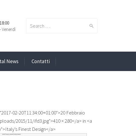
 18:00
Search
- Venerdì
ital News
Contatti
for:
="2017-02-20T11:34:00+01:00">20 Febbraio
loads/2015/11/ifd3.jpg">410 × 280</a> in <a
y">Italy’s Finest Design</a>