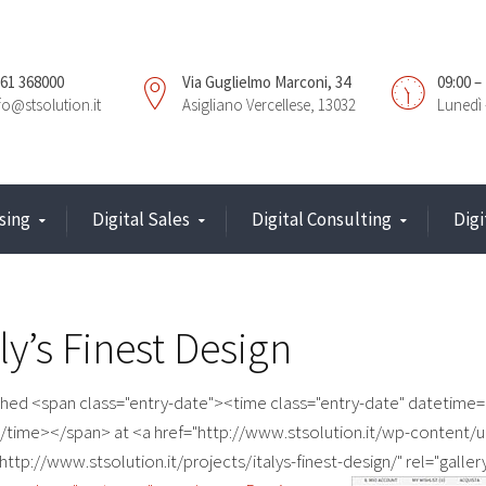
61 368000
Via Guglielmo Marconi, 34
09:00 –
fo@stsolution.it
Asigliano Vercellese, 13032
Lunedì 
sing
Digital Sales
Digital Consulting
Dig
aly’s Finest Design
shed <span class="entry-date"><time class="entry-date" datetime
/time></span> at <a href="http://www.stsolution.it/wp-content/up
http://www.stsolution.it/projects/italys-finest-design/" rel="galler