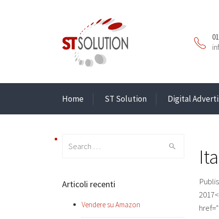
01
in
Home
ST Solution
Digital Adverti
Search
It
for:
Publi
Articoli recenti
2017<
Vendere su Amazon
href="