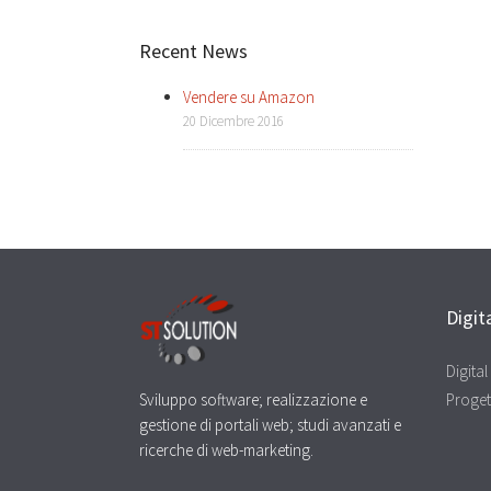
Recent News
Vendere su Amazon
20 Dicembre 2016
Digit
Digita
Sviluppo software; realizzazione e
Proget
gestione di portali web; studi avanzati e
ricerche di web-marketing.