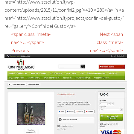
href="http://www.stsolution.it/wp-
content/uploads/2015/11/confini2.jpg">410 × 280</a> in <a
href="http://www.stsolution.it/projects/confini-del-gusto/"
rel="gallery">Confini del Gusto</a>
<span class="meta-
Next <span
nav">←</span>
class="meta-
Previous
nav">→</span>