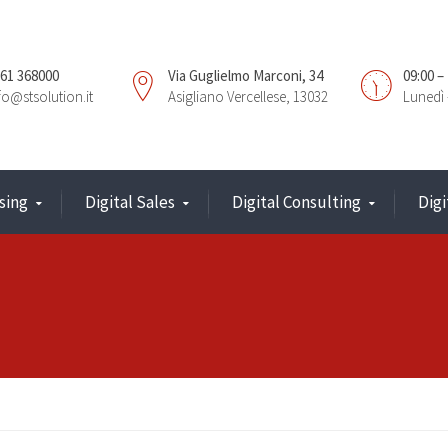
61 368000
Via Guglielmo Marconi, 34
09:00 –
fo@stsolution.it
Asigliano Vercellese, 13032
Lunedì 
sing
Digital Sales
Digital Consulting
Dig