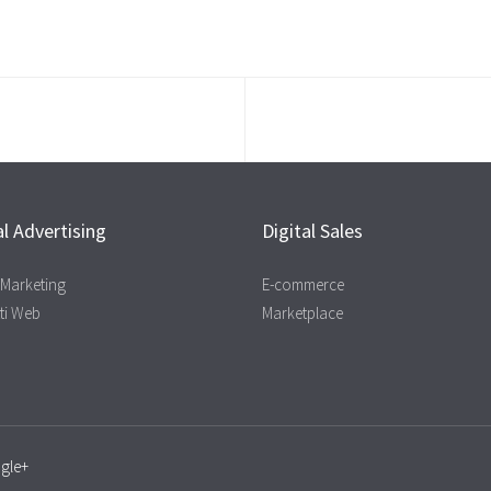
al Advertising
Digital Sales
l Marketing
E-commerce
ti Web
Marketplace
gle+