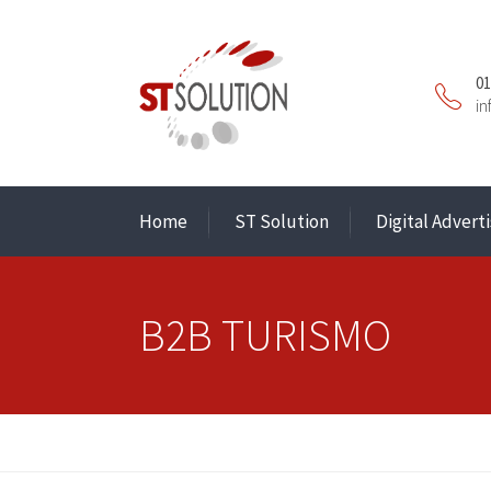
01
in
Home
ST Solution
Digital Adverti
B2B TURISMO