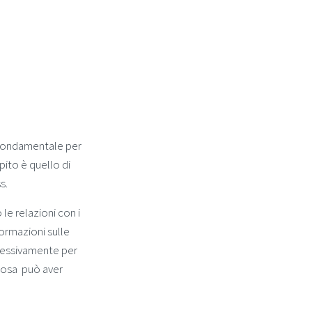
fondamentale per
ito è quello di
s.
e relazioni con i
formazioni sulle
cessivamente per
 cosa può aver